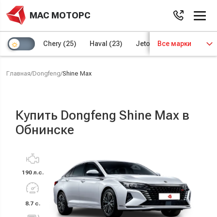
МАС МОТОРС
Chery
(25)
Haval
(23)
Jetour
Все марки
(8)
Kaiyi
(4)
Главная
/
Dongfeng
/
Shine Max
Купить Dongfeng Shine Max в
Обнинске
190 л.с.
8.7 с.