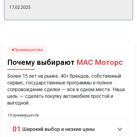
же день купили машину! Неожиданно, но довольны! Все
17.02.2025
прошло классно: посмотрели Чери, посмотрели другие
кроссоверы б/у в ту же цену, посидели, подумали,
посчитали с кредитным специалистом. Анечку мы,
наверно, часа два мучили вопросами). Решили, что
лучше немного переплатить за новую, зато без пробега.
Наша Тигоша уже нас радует! Спасибо нашему
менеджеру Сергею, профессионал своего дела!
Преимущества
Почему выбирают
МАС Моторс
Более 15 лет на рынке. 40+ брендов, собственный
сервис, государственные программы и полное
сопровождение сделки — всё в одном месте. Наша
цель — сделать покупку автомобиля простой и
выгодной.
13 преимуществ
01
Широкий выбор и низкие цены