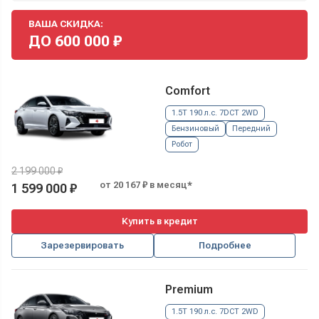
ВАША СКИДКА:
ДО
600 000
₽
Comfort
1.5T 190 л.с. 7DCT 2WD
Бензиновый
Передний
Робот
2 199 000 ₽
от 20 167 ₽ в месяц*
1 599 000 ₽
Купить в кредит
Зарезервировать
Подробнее
Premium
1.5T 190 л.с. 7DCT 2WD