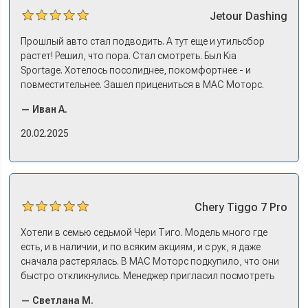
Jetour
Dashing
Прошлый авто стал подводить. А тут еще и утильсбор
растет! Решил, что пора. Стал смотреть. Был Kia
Sportage. Хотелось посолиднее, покомфортнее - и
повместительнее. Зашел прицениться в МАС Моторс.
Менеджер предложил «выбрать спиной». Сел в Дашинг -
— Иван А.
и прям мое! Даже не скажешь, что «китаец». Прям не
вылезая из него и порешали. Спортэйдж в трейд-ин
20.02.2025
забрали, я его пригнал на следующий день. Все быстро
оформили, и готово.
Chery
Tiggo 7 Pro
Хотели в семью седьмой Чери Тиго. Модель много где
есть, и в наличии, и по всяким акциям, и с рук, я даже
сначала растерялась. В МАС Моторс подкупило, что они
быстро откликнулись. Менеджер пригласил посмотреть
комплектации в наличии, ну и просто посидеть в ней,
— Светлана М.
примериться. Нам тут недалеко, пришли в салон - и в тот