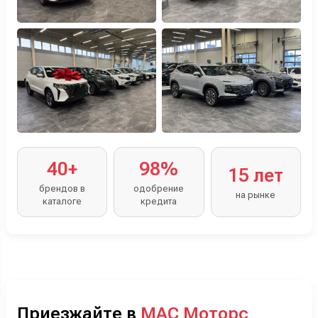
40+
98%
15 лет
брендов в
одобрение
на рынке
каталоге
кредита
Приезжайте в
МАС Моторс