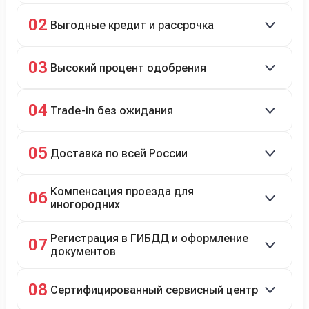
Скидки до 40%, более 40 брендов, новые и
02
Выгодные кредит и рассрочка
подержанные авто.
Кредит до 8 лет под 4,9% (до 3,5 млн руб.),
03
Высокий процент одобрения
рассрочка 0% на 2 года при первом взносе 35–50%.
98% заявок на кредит успешно одобряются.
04
Trade-in без ожидания
Зачёт рыночной стоимости старого авто сразу.
05
Доставка по всей России
Автовозом, Ж/Д, морем или перегоном водителем.
Компенсация проезда для
06
иногородних
До 20 000 руб. при предъявлении билетов.
Регистрация в ГИБДД и оформление
07
документов
Полное сопровождение.
08
Сертифицированный сервисный центр