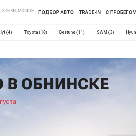
Г, ХИМКИ, МОСКВА
ПОДБОР АВТО
TRADE-IN
С ПРОБЕГО
iyi
(4)
Toyota
(18)
Bestune
(11)
SWM
(3)
Hyun
O В ОБНИНСКЕ
густа