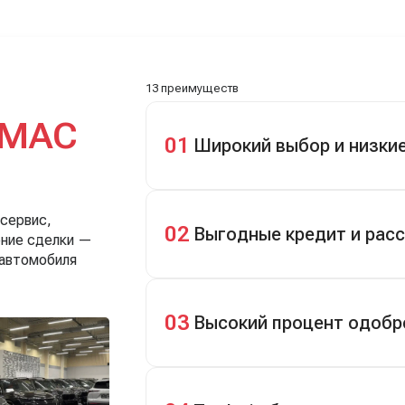
Зато на выдаче такие
забрали, я его пригнал на с
, еле сдержался. Красивая
день. Все быстро оформили, и
13 преимуществ
МАС
01
Широкий выбор и низки
Скидки до 40%, более 40 брендов, н
 сервис,
02
Выгодные кредит и рас
ение сделки —
 автомобиля
Кредит до 8 лет под 4,9% (до 3,5 млн
первом взносе 35–50%.
03
Высокий процент одобр
98% заявок на кредит успешно одоб