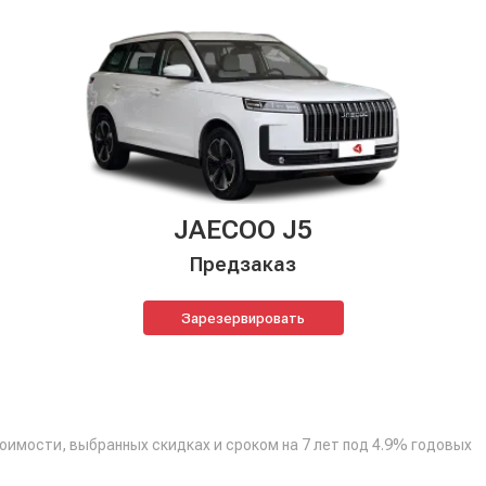
JAECOO J5
Предзаказ
Зарезервировать
тоимости, выбранных скидках и сроком на 7 лет под 4.9% годовых