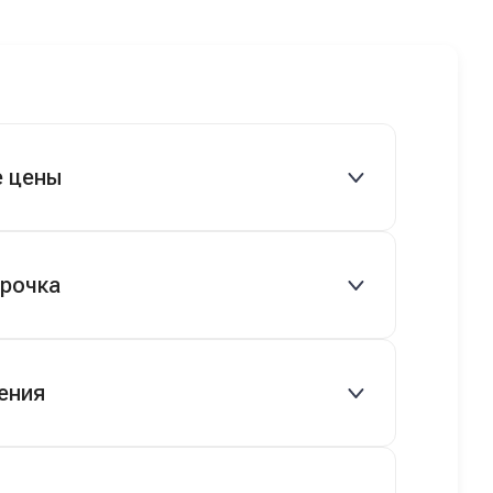
ледующий
машину! Неожиданно, но довольны! Все
 готово.
прошло классно: посмотрели Чери,
посмотрели другие кроссоверы б/у в ту
же цену, посидели, подумали,
посчитали с кредитным специалистом.
Анечку мы, наверно, часа два мучили
вопросами). Решили, что лучше
е цены
немного переплатить за новую, зато
без пробега. Наша Тигоша уже нас
радует! Спасибо нашему менеджеру
овые и подержанные авто.
Сергею, профессионал своего дела!
срочка
 руб.), рассрочка 0% на 2 года при
ения
ряются.