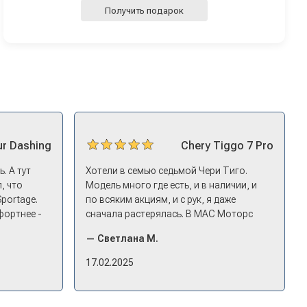
Получить подарок
ur
Dashing
Chery
Tiggo 7 Pro
. А тут
Хотели в семью седьмой Чери Тиго.
, что
Модель много где есть, и в наличии, и
Sportage.
по всяким акциям, и с рук, я даже
фортнее -
сначала растерялась. В МАС Моторс
ицениться
подкупило, что они быстро
— Светлана М.
едложил
откликнулись. Менеджер пригласил
нг - и
посмотреть комплектации в наличии,
17.02.2025
то
ну и просто посидеть в ней,
 него и
примериться. Нам тут недалеко,
д-ин
пришли в салон - и в тот же день купили