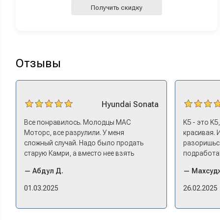
Получить скидку
Отзывы
Hyundai
Sonata
Все понравилось. Молодцы МАС
K5 - это K5
Моторс, все разрулили. У меня
красивая. 
сложный случай. Надо было продать
разоришься
старую Камри, а вместо нее взять
подработат
машину того же класса помоложе,
Моторс мне
— Абдул Д.
— Махсудж
лучше немного б/у, чтоб подешевле. Ну
Оформление
и автокредит найти не с лошадиными
ушел на пок
01.03.2025
26.02.2025
процентами. И либо самому всем этим
Посидели, 
заниматься – а работать когда? Либо
документах
искать салон, где есть нормальный
проблем. 