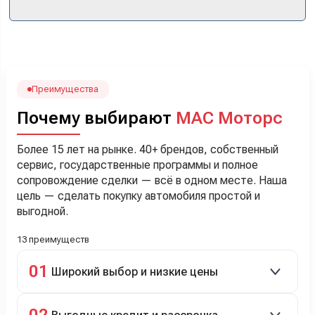
прошло классно: посмотрели Чери, посмотрели другие
кроссоверы б/у в ту же цену, посидели, подумали,
посчитали с кредитным специалистом. Анечку мы,
наверно, часа два мучили вопросами). Решили, что
лучше немного переплатить за новую, зато без пробега.
Наша Тигоша уже нас радует! Спасибо нашему
менеджеру Сергею, профессионал своего дела!
Преимущества
Почему выбирают
МАС Моторс
Более 15 лет на рынке. 40+ брендов, собственный
сервис, государственные программы и полное
сопровождение сделки — всё в одном месте. Наша
цель — сделать покупку автомобиля простой и
выгодной.
13 преимуществ
01
Широкий выбор и низкие цены
Скидки до 40%, более 40 брендов, новые и