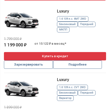
Luxury
1.6 109 л.с. 6MT 2WD
Бензиновый
Передний
МКПП
1 799 000 ₽
от 15 122 ₽ в месяц*
1 199 000 ₽
Купить в кредит
Зарезервировать
Подробнее
Luxury
1.6 109 л.с. CVT 2WD
Бензиновый
Передний
Вариатор
1 899 000 ₽