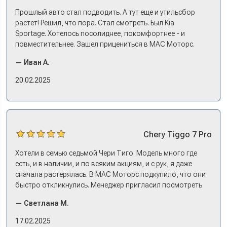
Прошлый авто стал подводить. А тут еще и утильсбор
растет! Решил, что пора. Стал смотреть. Был Kia
Sportage. Хотелось посолиднее, покомфортнее - и
повместительнее. Зашел прицениться в МАС Моторс.
Менеджер предложил «выбрать спиной». Сел в Дашинг -
— Иван А.
и прям мое! Даже не скажешь, что «китаец». Прям не
вылезая из него и порешали. Спортэйдж в трейд-ин
20.02.2025
забрали, я его пригнал на следующий день. Все быстро
оформили, и готово.
Chery
Tiggo 7 Pro
Хотели в семью седьмой Чери Тиго. Модель много где
есть, и в наличии, и по всяким акциям, и с рук, я даже
сначала растерялась. В МАС Моторс подкупило, что они
быстро откликнулись. Менеджер пригласил посмотреть
комплектации в наличии, ну и просто посидеть в ней,
— Светлана М.
примериться. Нам тут недалеко, пришли в салон - и в тот
же день купили машину! Неожиданно, но довольны! Все
17.02.2025