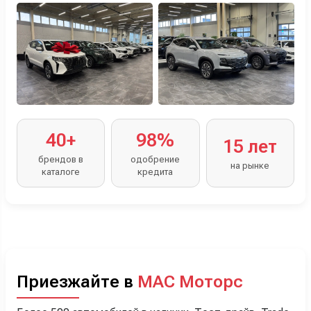
40+
98%
15 лет
брендов в
одобрение
на рынке
каталоге
кредита
Приезжайте в
МАС Моторс