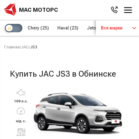
МАС МОТОРС
Chery
(25)
Haval
(23)
Jetour
Все марки
(8)
Kaiyi
(4)
Главная
/
JAC
/
JS3
Купить JAC JS3 в Обнинске
109 л.с.
н/д с.