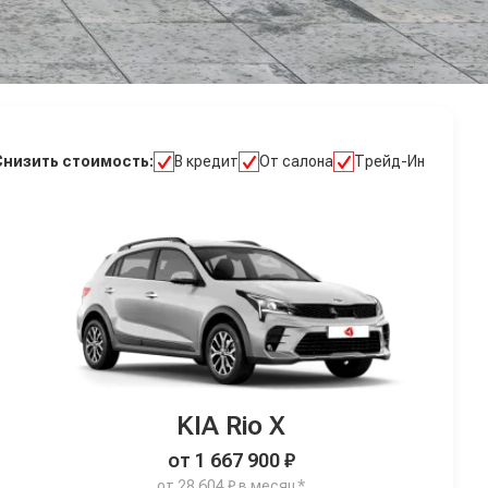
Снизить стоимость:
В кредит
От салона
Трейд-Ин
KIA Rio X
от 1 667 900 ₽
от 28 604 ₽ в месяц*